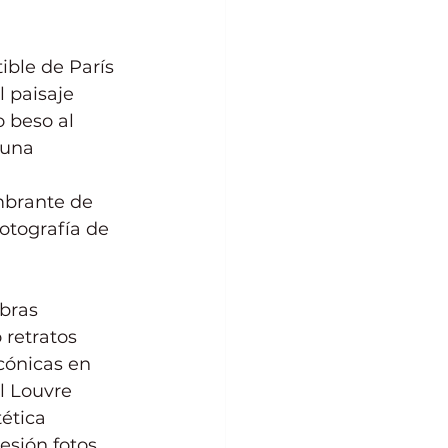
ible de París 
 paisaje 
 beso al 
 una 
mbrante de 
Fotografía de 
bras 
retratos 
cónicas en 
l Louvre 
ética 
esión fotos 