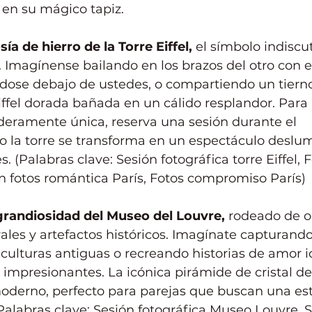
 en su mágico tapiz.
ía de hierro de la Torre Eiffel,
 el símbolo indiscut
Imagínense bailando en los brazos del otro con el
ose debajo de ustedes, o compartiendo un tierno
iffel dorada bañada en un cálido resplandor. Para
deramente única, reserva una sesión durante el 
o la torre se transforma en un espectáculo deslu
 (Palabras clave: Sesión fotográfica torre Eiffel, 
ón fotos romántica París, Fotos compromiso París)
grandiosidad del Museo del Louvre,
 rodeado de o
es y artefactos históricos. Imagínate capturando 
sculturas antiguas o recreando historias de amor i
impresionantes. La icónica pirámide de cristal de
oderno, perfecto para parejas que buscan una est
labras clave: Sesión fotográfica Museo Louvre, S