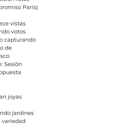
promiso París)
ece vistas 
ndo votos 
 o capturando 
o de 
sco 
: Sesión 
ropuesta 
an joyas 
ndo jardines 
a variedad 