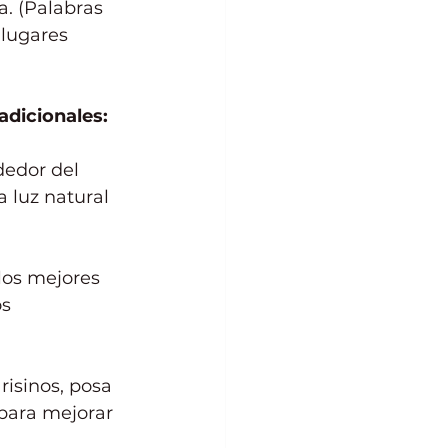
a. (Palabras 
 lugares 
adicionales:
dedor del 
 luz natural 
los mejores 
s 
risinos, posa 
 para mejorar 