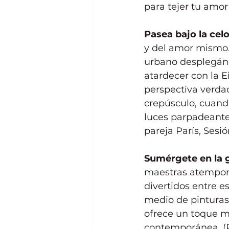
para tejer tu amor
Pasea bajo la celos
y del amor mismo. 
urbano desplegánd
atardecer con la E
perspectiva verda
crepúsculo, cuand
luces parpadeantes.
pareja París, Sesi
Sumérgete en la 
maestras atemporal
divertidos entre e
medio de pinturas 
ofrece un toque m
contemporánea. (Pa