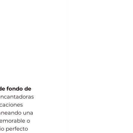
de fondo de 
encantadoras 
caciones 
laneando una 
memorable o 
o perfecto 