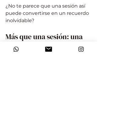
¿No te parece que una sesión así 
puede convertirse en un recuerdo 
inolvidable?
Más que una sesión: una 
experiencia para recordar
Una 
sesión de fotos exterior en 
París
 no es solo capturar imágenes. 
Es vivir la ciudad desde otra 
perspectiva. Es detener el tiempo 
y guardar emociones. Es crear un 
legado visual para ti y los tuyos.
Por eso, planificar con cuidado 
cada detalle es fundamental. 
Desde la elección del lugar hasta el 
momento del día, todo suma para 