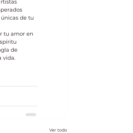
tistas 
sperados 
 únicas de tu 
r tu amor en 
píritu 
ngla de 
 vida.
Ver todo