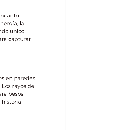
encanto 
ergía, la 
ndo único 
ra capturar 
os en paredes 
. Los rayos de 
ara besos 
historia 