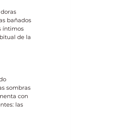
adoras 
eas bañados 
s íntimos 
itual de la 
do 
las sombras 
imenta con 
tes: las 