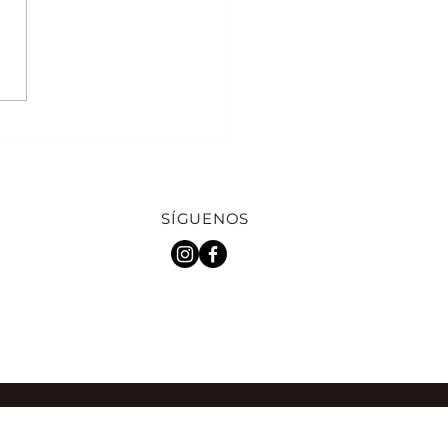
res para tus mejores
 en París
SÍGUENOS