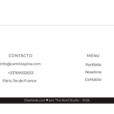
Descubre vivencias
Luga
fotográficas en París
fotos
CONTACTO
MENU
info@camilospina.com
Portfolio
Nosotros
+33769032653
Contacto
París, Île-de-France
Diseñada con ❤ por The Bold Studio - 2026