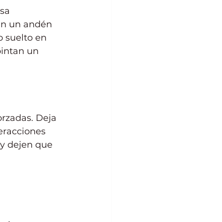
sa 
en un andén 
 suelto en 
intan un 
rzadas. Deja 
eracciones 
y dejen que 