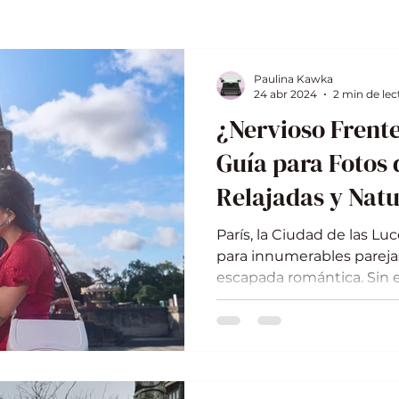
Paulina Kawka
24 abr 2024
2 min de lec
¿Nervioso Frent
Guía para Fotos 
Relajadas y Natu
París, la Ciudad de las Lu
para innumerables parej
escapada romántica. Sin 
sesión de fotos parisina 
especialmente para aquel
tímidos ante la cámara. ¡N
guía ofrece consejos y tru
nerviosismo y capturar fo