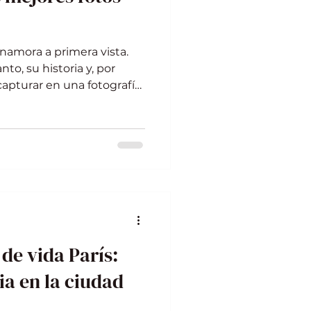
namora a primera vista.
to, su historia y, por
apturar en una fotografía.
er las mejores fotos en
o por esos lugares que no
. Prepárate para
 harán que tus recuerdos
mejores lugares para tus
ís es un museo al aire
Torre Eiffel h
 de vida París:
ia en la ciudad