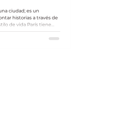
na ciudad; es un
ntar historias a través de
tilo de vida París tiene
urar momentos auténticos,
 esencia misma de
maginas tener recuerdos
res, sino que reflejen
e? Eso es lo que busco
en las calles parisinas.
a estilo de vida París