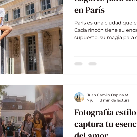
en París
París es una ciudad que e
Cada rincón tiene su encan
supuesto, su magia para c
¿Quieres saber dónde hac
París? Te llevo de la man
pueden faltar en tu álbum
descubrir escenarios que
brillen para siempre. Los 
mejores fotos en París Par
libre. Desde la imponente 
Juan Camilo Ospina M
7 jul
3 min de lectura
Fotografía estilo
captura tu esenc
del amor