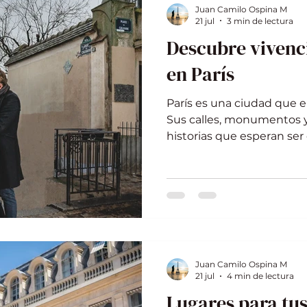
impresionantes y natural
Juan Camilo Ospina M
su historia de amor en el 
21 jul
3 min de lectura
Ambie
Descubre vivenci
en París
París es una ciudad que e
Sus calles, monumentos 
historias que esperan ser
poder guardar para sie
mágicos? Aquí te cuento 
fotográficas en París que
simple foto. Vivencias fot
que un clic No se trata so
Fotografiar en París es s
Cada esquina tiene su luz,
Juan Camilo Ospina M
D
21 jul
4 min de lectura
Lugares para tus