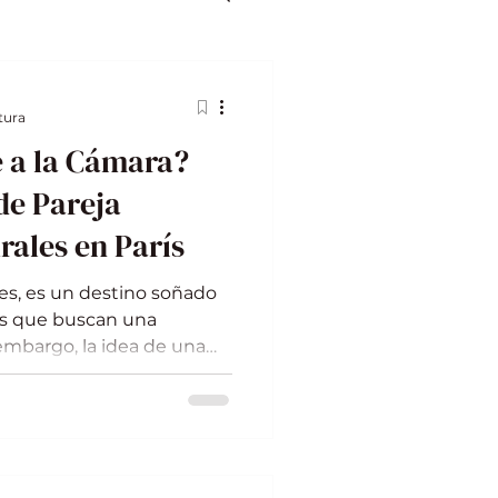
tura
e a la Cámara?
de Pareja
rales en París
ces, es un destino soñado
as que buscan una
embargo, la idea de una
puede ser desalentadora,
los que se sienten
o teman, tortolitos! Esta
cos para superar el
tos de pareja