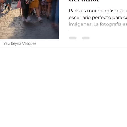
París es mucho más que u
escenario perfecto para co
imágenes. La fotografía es
ese poder único de capt
emociones genuinas y la
quienes la visitan. ¿Te i
que no solo muestren luga
quién eres en ese instant
cuando disparo mi cámara 
Por qué elegir la fotografí