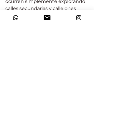
ocurren simplemente explorando 
calles secundarias y callejones 
escondidos. Mantén los ojos bien 
abiertos en busca de detalles 
únicos que resuenen contigo y tu 
historia personal parisina.
tuneshare
more_vert
Ver todo
Entradas recientes