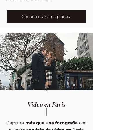
Conoce nuestros planes
3
Video en Paris
Captura
más que una fotografía
con
nuestro
servicio de video en París
.