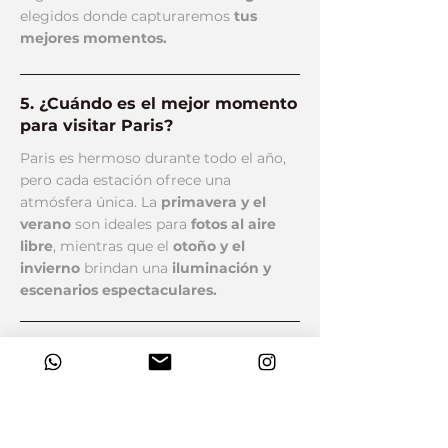
elegidos donde capturaremos
tus
mejores momentos.
5. ¿Cuándo es el mejor momento
para visitar Paris?
Paris es hermoso durante todo el año,
pero cada estación ofrece una
atmósfera única. La
primavera y el
verano
son ideales para
fotos al aire
libre
, mientras que el
otoño y el
invierno
brindan una
iluminación y
escenarios espectaculares.
6. ¿Se puede hacer foto y video
al mismo tiempo?
Claro que sí!
nuestro equipo de
fotógrafos
está en la capacidad de
hacer un cubrimiento en fotografía y