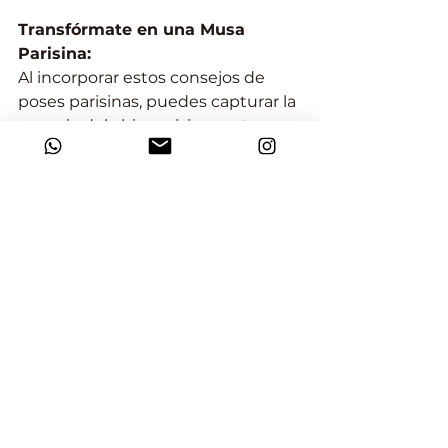
Transfórmate en una Musa 
Parisina:
Al incorporar estos consejos de 
poses parisinas, puedes capturar la 
esencia del chic parisino en tus 
fotos. Recuerda que se trata de 
encontrar poses que te parezcan 
naturales, irradiar confianza y 
abrazar el encanto incomparable 
de la ciudad como telón de fondo.
¡Buen viaje y feliz posando!