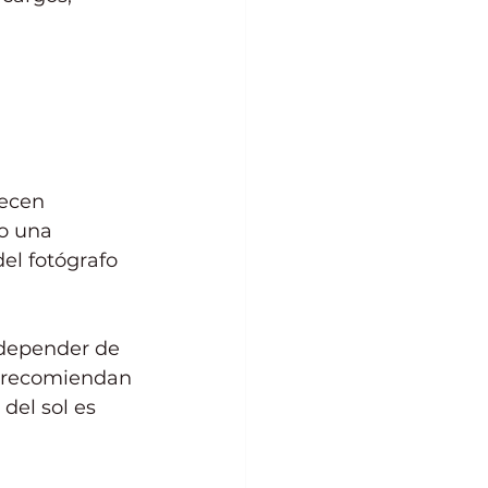
ecen 
 o una 
el fotógrafo 
 depender de 
s recomiendan 
 del sol es 