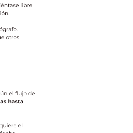
éntase libre 
ión.
ógrafo. 
e otros 
n el flujo de 
as hasta 
quiere el 