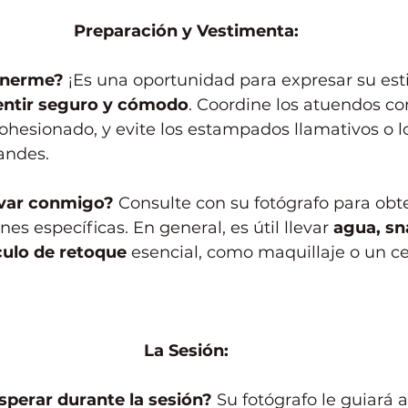
Preparación y Vestimenta:
onerme?
 ¡Es una oportunidad para expresar su estil
entir seguro y cómodo
. Coordine los atuendos co
ohesionado, y evite los estampados llamativos o lo
andes.
evar conmigo?
 Consulte con su fotógrafo para obt
s específicas. En general, es útil llevar 
agua, sn
culo de retoque
 esencial, como maquillaje o un cep
La Sesión:
perar durante la sesión?
 Su fotógrafo le guiará a