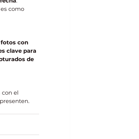
 fecha
. 
les como 
 fotos con 
s clave para 
pturados de 
 con el 
epresenten.