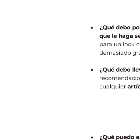
¿Qué debo p
que le haga s
para un look c
demasiado gr
¿Qué debo ll
recomendacione
cualquier 
artí
¿Qué puedo es