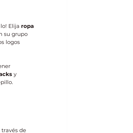
o! Elija 
ropa 
n su grupo 
s logos 
ener 
acks
 y 
illo.
 través de 