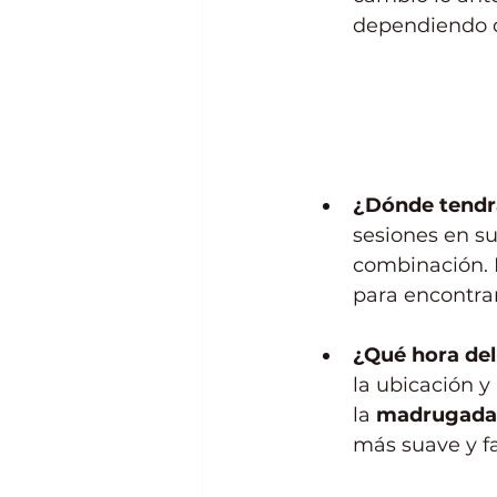
dependiendo de
¿Dónde tendrá
sesiones en sus
combinación. H
para encontrar
¿Qué hora del
la ubicación y
la 
madrugada 
más suave y f