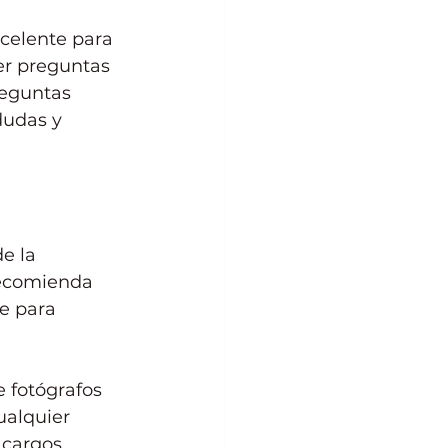
celente para 
er preguntas 
reguntas 
dudas y 
e la 
recomienda 
e para 
 fotógrafos 
ualquier 
cargos, 