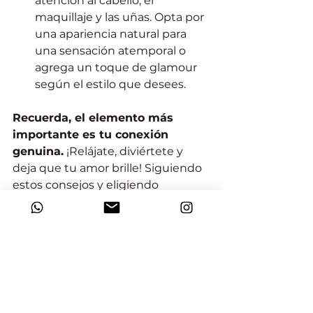
atención al cabello, el 
maquillaje y las uñas. Opta por 
una apariencia natural para 
una sensación atemporal o 
agrega un toque de glamour 
según el estilo que desees. 
Recuerda, el elemento más 
importante es tu conexión 
genuina.
 ¡Relájate, diviértete y 
deja que tu amor brille! Siguiendo 
estos consejos y eligiendo 
atuendos que reflejen tu estilo 
único, estarás en camino de 
capturar fotos impresionantes que 
atesorarás para siempre.
¿Listo para capturar tu historia 
de amor en fotografías 