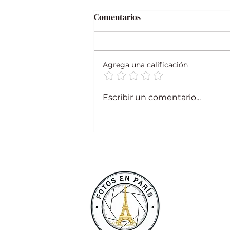
Comentarios
Agrega una calificación
¿Nervioso Frente a la
Escribir un comentario...
Cámara? Guía para Fotos de
Pareja Relajadas y Naturales
en París