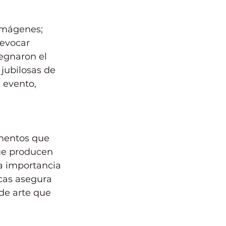
imágenes; 
 evocar 
egnaron el 
 jubilosas de 
 evento, 
mentos que 
ue producen 
a importancia 
icas asegura 
de arte que 