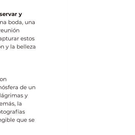
ervar y 
una boda, una 
reunión 
apturar estos 
 y la belleza 
on 
mósfera de un 
 lágrimas y 
emás, la 
otografías 
ngible que se 