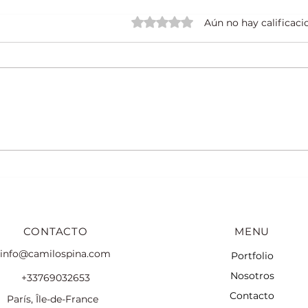
Obtuvo 0 de 5 estrellas.
Aún no hay calificaci
Descubre vivencias
Luga
fotográficas en París
fotos
CONTACTO
MENU
info@camilospina.com
Portfolio
Nosotros
+33769032653
Contacto
París, Île-de-France