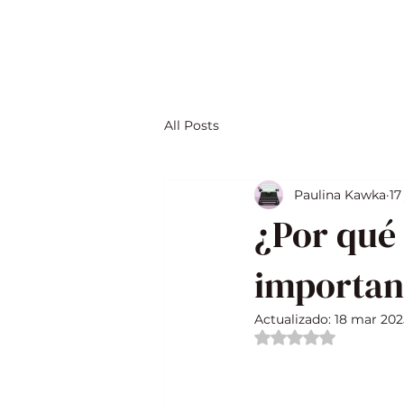
All Posts
Paulina Kawka
17
¿Por qué 
importan
Actualizado:
18 mar 202
Obtuvo NaN de 5 e