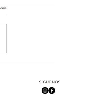
ones
res para tus mejores
 en París
SÍGUENOS