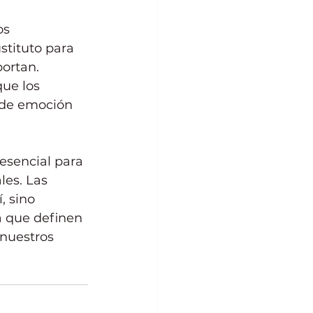
os 
stituto para 
portan. 
que los 
 de emoción 
esencial para 
les. Las 
, sino 
a que definen 
nuestros 