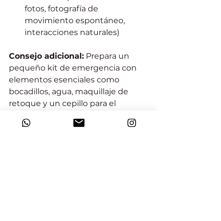
fotos, fotografía de 
movimiento espontáneo, 
interacciones naturales)
Consejo adicional:
 Prepara un 
pequeño kit de emergencia con 
elementos esenciales como 
bocadillos, agua, maquillaje de 
retoque y un cepillo para el 
cabello. ¡Estar preparado para 
cualquier cosa ayuda a minimizar 
el estrés y asegura que te sientas 
lo mejor posible!
Recuerda, lo más importante es 
relajarte, divertirte y dejar que tu 
personalidad brille. Con estos 
consejos y una actitud 